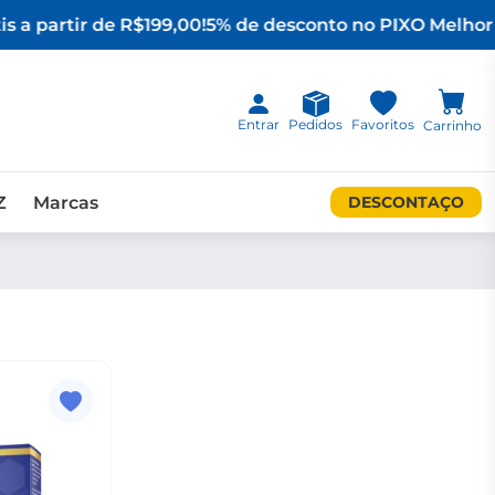
s a partir de R$199,00!
5% de desconto no PIX
O Melhor 
Entrar
Pedidos
Favoritos
Carrinho
Z
Marcas
DESCONTAÇO