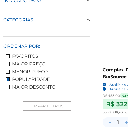
INDICADO PARA
CATEGORIAS
ORDENAR POR:
FAVORITOS
MAIOR PREÇO
Complex D
MENOR PREÇO
BioSource
POPULARIDADE
Auxilia no
MAIOR DESCONTO
Auxilia na
R$ 458,00
-29
R$ 322
LIMPAR FILTROS
ou
R$ 339,90
no
-
1