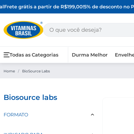
l
Frete grátis a partir de R$199,00!
5% de desconto no PI
Todas as Categorias
Durma Melhor
Envelh
Home
/
BioSource Labs
biosource labs
FORMATO