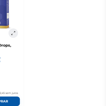
Drops,
o
e
2,45
sem juros
PRAR