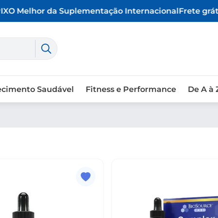
X
O Melhor da Suplementação Internacional
Frete gráti
ecimento Saudável
Fitness e Performance
De A à 