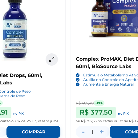
Complex ProMAX, Diet 
60ml, BioSource Labs
iet Drops, 60ml,
Estimula o Metabolismo Ativ
Auxilia no Controle do Apetit
 Labs
Aumenta a Energia Natural
 Controle de Peso
 Perda de Peso
R$ 467,49
%
-19%
,91
R$ 377,50
no PIX
no PIX
 cartão
ou
3x de R$ 113,30
sem juros
ou
R$ 397,36
no cartão
ou
3x de R$ 13
+
-
+
1
COMPRAR
COM