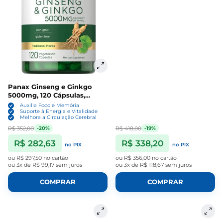
Panax Ginseng e Ginkgo
5000mg, 120 Cápsulas,
Carlyle
Auxilia Foco e Memória
Suporte à Energia e Vitalidade
Melhora a Circulação Cerebral
R$ 352,00
R$ 418,00
-20%
-19%
R$ 282,63
R$ 338,20
no PIX
no PIX
ou
R$ 297,50
no cartão
ou
R$ 356,00
no cartão
ou
3x de R$ 99,17
sem juros
ou
3x de R$ 118,67
sem juros
COMPRAR
COMPRAR