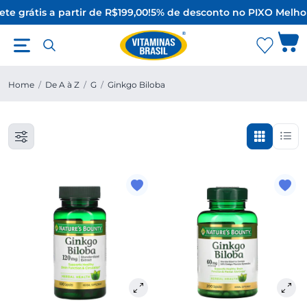
te grátis a partir de R$199,00!
5% de desconto no PIX
O Melhor
Home
/
De A à Z
/
G
/
Ginkgo Biloba