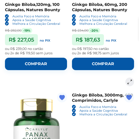
Ginkgo Biloba,120mg, 100
Ginkgo Biloba, 60mg, 200
Cápsulas, Natures Bounty
Cápsulas, Natures Bounty
Auxilia Foco e Memória
Auxilia Foco e Memória
Apoia a Saúde Cognitiva
Apoia a Saúde Cognitiva
Melhora a Circulação Cerebral
Melhora a Circulação Cerebral
R$ 282,00
R$ 234,00
-19%
-20%
R$ 227,05
R$ 187,63
no PIX
no PIX
ou
R$ 239,00
no cartão
ou
R$ 197,50
no cartão
ou
2x de R$ 119,50
sem juros
ou
2x de R$ 98,75
sem juros
COMPRAR
COMPRAR
Ginkgo Biloba, 3000mg, 400
Comprimidos, Carlyle
Auxilia Foco e Memória
Apoia a Saúde Cognitiva
Melhora a Circulação Cerebral