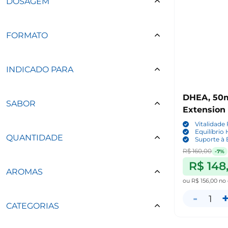
DOSAGEM
FORMATO
INDICADO PARA
DHEA, 50mg
SABOR
Extension
Vitalidade 
Equilíbrio
QUANTIDADE
Suporte à 
R$ 160,00
-7%
R$ 148
AROMAS
ou
R$ 156,00
no 
-
1
CATEGORIAS