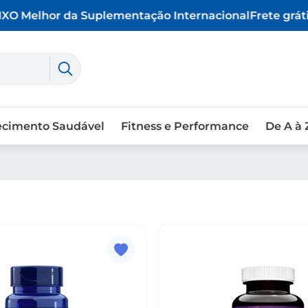
X
O Melhor da Suplementação Internacional
Frete grátis
ecimento Saudável
Fitness e Performance
De A à 