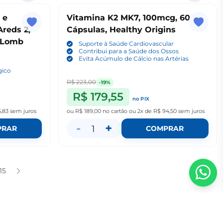
 e
Vitamina K2 MK7, 100mcg, 60
Areds 2,
Cápsulas, Healthy Origins
& Lomb
Suporte à Saúde Cardiovascular
Contribui para a Saúde dos Ossos
Evita Acúmulo de Cálcio nas Artérias
gico
R$ 223,00
-19%
R$ 179,55
no PIX
5,83
sem juros
ou
R$ 189,00
no cartão
ou
2x de R$ 94,50
sem juros
-
+
1
PRAR
COMPRAR
15