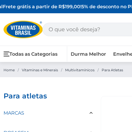
Frete grátis a partir de R$199,00!
5% de desconto no PI
Todas as Categorias
Durma Melhor
Envelh
Home
/
Vitaminas e Minerais
/
Multivitamínicos
/
Para Atletas
para atletas
MARCAS