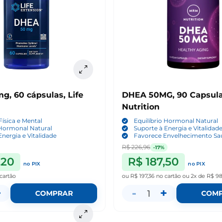
, 60 cápsulas, Life
DHEA 50MG, 90 Capsul
Nutrition
Física e Mental
Equilíbrio Hormonal Natural
 Hormonal Natural
Suporte à Energia e Vitalidad
Energia e Vitalidade
Favorece Envelhecimento Sa
R$ 226,96
-17%
,20
R$ 187,50
no PIX
no PIX
cartão
ou
R$ 197,36
no cartão
ou
2x de R$ 9
+
-
+
1
COMPRAR
COM