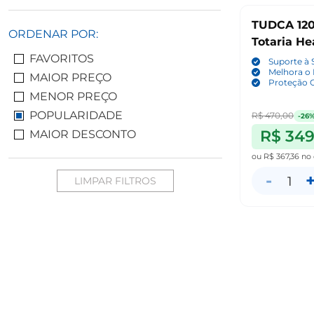
TUDCA 120
ORDENAR POR:
Totaria He
FAVORITOS
Suporte à 
Melhora o F
MAIOR PREÇO
Proteção C
MENOR PREÇO
POPULARIDADE
R$ 470,00
-26
R$ 349
MAIOR DESCONTO
ou
R$ 367,36
no 
-
1
LIMPAR FILTROS