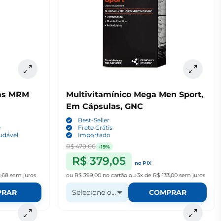
as MRM
Multivitamínico Mega Men Sport,
Em Cápsulas, GNC
Best-Seller
e
Frete Grátis
udável
Importado
R$ 470,00
-19%
R$ 379,05
no PIX
8,68
sem juros
ou
R$ 399,00
no cartão
ou
3x de R$ 133,00
sem juros
PRAR
Selecione o Quantidade
COMPRAR