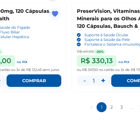
0mg, 120 Cápsulas,
PreserVision, Vitaminas
alth
Minerais para os Olhos 
120 Cápsulas, Bausch 
Saúde do Fígado
luxo Biliar
Suporte à Saúde Ocular
elular Hepática
Suporte à Saúde da Pele
Fortalece o Sistema Imunoló
R$ 411,00
%
-20%
,00
R$ 330,13
no PIX
no PIX
cartão
ou
3x de R$ 122,45
sem juros
ou
R$ 347,50
no cartão
ou
3x de R$ 11
+
-
+
1
COMPRAR
COM
1
2
3
...