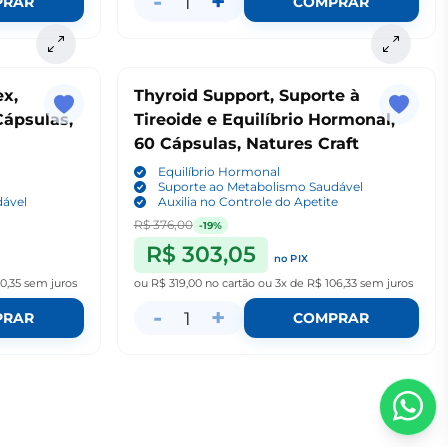
-
+
1
PRAR
COMPRAR
x,
Thyroid Support, Suporte à
Cápsulas,
Tireoide e Equilíbrio Hormonal,
60 Cápsulas, Natures Craft
Equilíbrio Hormonal
Suporte ao Metabolismo Saudável
dável
Auxilia no Controle do Apetite
R$ 376,00
-19%
R$ 303,05
no PIX
0,35
sem juros
ou
R$ 319,00
no cartão
ou
3x de R$ 106,33
sem juros
-
+
1
PRAR
COMPRAR