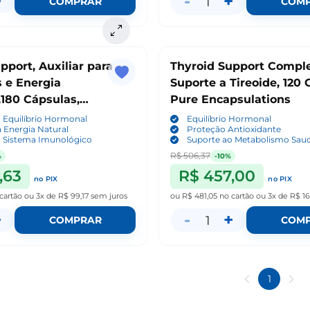
+
-
+
1
COMPRAR
COM
pport, Auxiliar para
Thyroid Support Comple
 e Energia
Suporte a Tireoide, 120 
180 Cápsulas,
Pure Encapsulations
Nutrition
 Equilíbrio Hormonal
Equilíbrio Hormonal
 Energia Natural
Proteção Antioxidante
o Sistema Imunológico
Suporte ao Metabolismo Sau
R$ 506,37
%
-10%
,63
R$ 457,00
no PIX
no PIX
cartão
ou
3x de R$ 99,17
sem juros
ou
R$ 481,05
no cartão
ou
3x de R$ 16
+
-
+
1
COMPRAR
COM
1