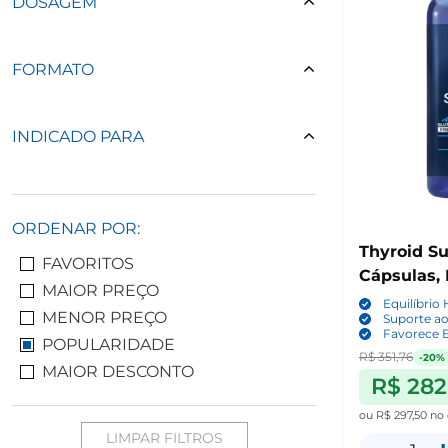
DOSAGEM
FORMATO
INDICADO PARA
ORDENAR POR:
Thyroid S
FAVORITOS
Cápsulas, 
MAIOR PREÇO
Equilíbrio
MENOR PREÇO
Suporte a
Favorece 
POPULARIDADE
R$ 351,76
-20%
MAIOR DESCONTO
R$ 282
ou
R$ 297,50
no 
LIMPAR FILTROS