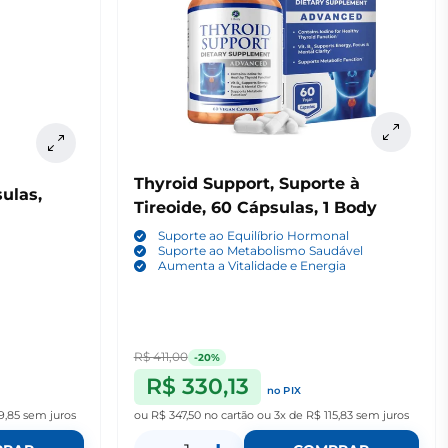
Thyroid Support, Suporte à
ulas,
Tireoide, 60 Cápsulas, 1 Body
Suporte ao Equilíbrio Hormonal
Suporte ao Metabolismo Saudável
Aumenta a Vitalidade e Energia
R$ 411,00
-20%
R$ 330,13
no PIX
9,85
sem juros
ou
R$ 347,50
no cartão
ou
3x de R$ 115,83
sem juros