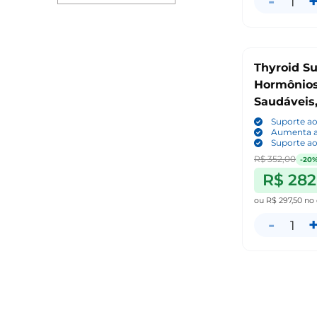
-
1
Thyroid Su
Hormônios
Saudáveis,
aSquared 
Suporte ao
Aumenta a
Suporte a
R$ 352,00
-20
R$ 282
ou
R$ 297,50
no 
-
1