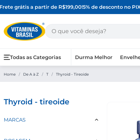
rete grátis a partir de R$199,00!
5% de desconto no PIX
O
Todas as Categorias
Durma Melhor
Envelh
Home
/
De A à Z
/
T
/
Thyroid - Tireoide
thyroid - tireoide
MARCAS