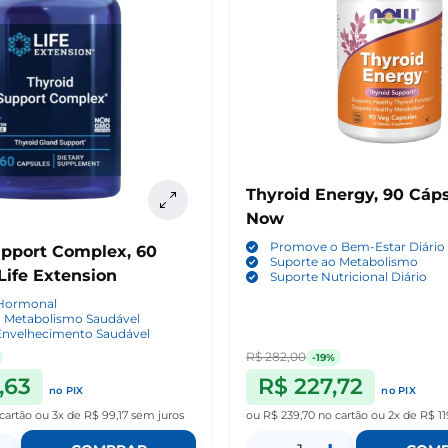
Thyroid Energy, 90 Cáps
Now
Promove o Bem-Estar Diário
upport Complex, 60
Suporte ao Metabolismo
Life Extension
Suporte Nutricional Diário
 Hormonal
o Metabolismo Saudável
Envelhecimento Saudável
R$ 282,00
-19%
,63
R$ 227,72
no PIX
no PIX
cartão
ou
3x de R$ 99,17
sem juros
ou
R$ 239,70
no cartão
ou
2x de R$ 11