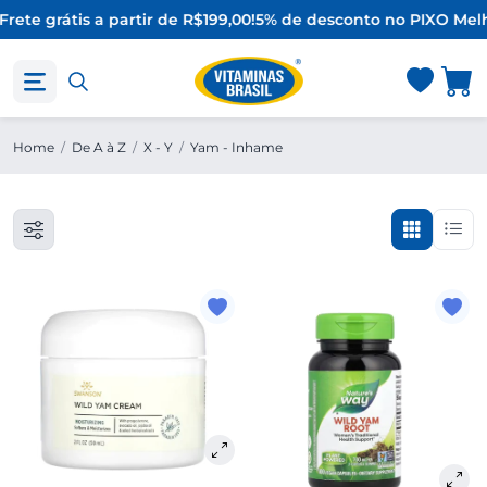
Frete grátis a partir de R$199,00!
5% de desconto no PIX
O Melh
Home
/
De A à Z
/
X - Y
/
Yam - Inhame