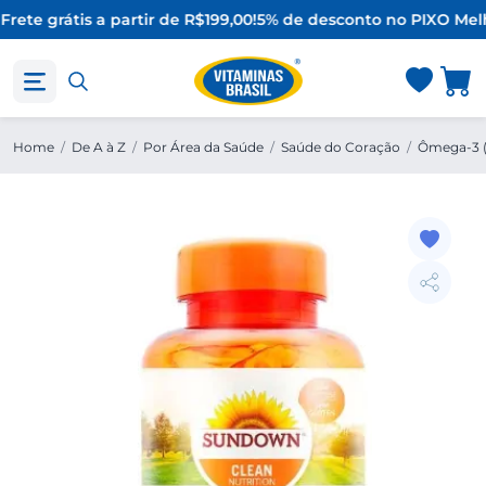
Frete grátis a partir de R$199,00!
5% de desconto no PIX
O Melh
Home
/
De A à Z
/
Por Área da Saúde
/
Saúde do Coração
/
Ômega-3 (F