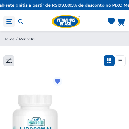
al
Frete grátis a partir de R$199,00!
5% de desconto no PIX
O Me
Home
/
Maripolio