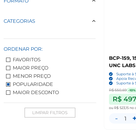
FORMATO
CATEGORIAS
ORDENAR POR:
BCP-159, 
FAVORITOS
UNC LABS
MAIOR PREÇO
Suporte à 
MENOR PREÇO
Apoia Rec
Suporte à 
POPULARIDADE
R$ 550,69
-10%
MAIOR DESCONTO
R$ 497
ou
R$ 523,15
no 
LIMPAR FILTROS
-
1