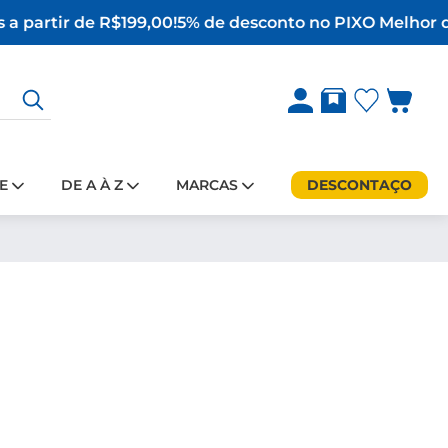
 a partir de R$199,00!
5% de desconto no PIX
O Melhor d
E
DE A À Z
MARCAS
DESCONTAÇO