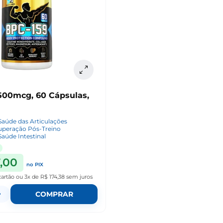
1500mcg, 60 Cápsulas,
Saúde das Articulações
uperação Pós-Treino
Saúde Intestinal
,00
no PIX
cartão
ou
3x de R$ 174,38
sem juros
+
COMPRAR