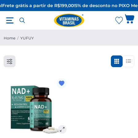
l
Frete grátis a partir de R$199,00!
5% de desconto no PIX
O Mel
Home
/
YUFUY