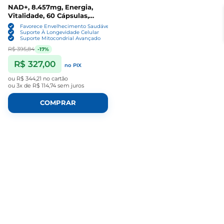
NAD+, 8.457mg, Energia,
Vitalidade, 60 Cápsulas,
YUFUY
Favorece Envelhecimento Saudável
Suporte À Longevidade Celular
Suporte Mitocondrial Avançado
R$ 395,84
-17%
R$ 327,00
no PIX
ou
R$ 344,21
no cartão
ou
3x de R$ 114,74
sem juros
COMPRAR