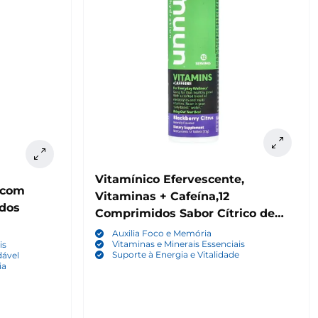
Vitamínico Efervescente,
 com
Vitaminas + Cafeína,12
idos
Comprimidos Sabor Cítrico de
Amora, Nuun
Auxilia Foco e Memória
Vitaminas e Minerais Essenciais
is
Suporte à Energia e Vitalidade
dável
ia