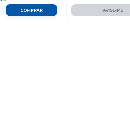
artão
+
COMPRAR
AVISE-ME