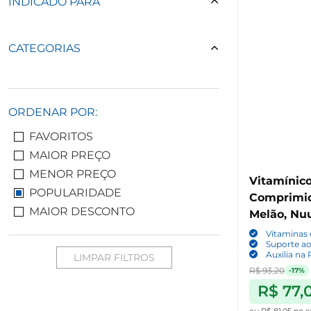
INDICADO PARA
CATEGORIAS
ORDENAR POR:
FAVORITOS
MAIOR PREÇO
MENOR PREÇO
Vitamínico
POPULARIDADE
Comprimid
MAIOR DESCONTO
Melão, Nu
Vitaminas 
Suporte a
Auxilia na
LIMPAR FILTROS
R$ 93,20
-17%
R$ 77,