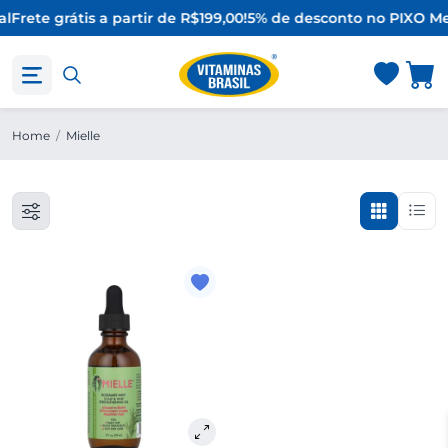
al
Frete grátis a partir de R$199,00!
5% de desconto no PIX
O Me
Home
/
Mielle