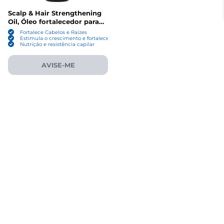
Scalp & Hair Strengthening
Oil, Óleo fortalecedor para
couro cabeludo e cabelo,
Fortalece Cabelos e Raízes
59ml, Mielle
Estimula o crescimento e fortalece os fios e cílios
Nutrição e resistência capilar
AVISE-ME