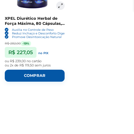
XPEL Diurético Herbal de
Força Máxima, 80 Cápsulas,
MHP
Auxilia no Controle de Peso
Reduz Inchaço e Desconforto Digestivo
Promove Desintoxicação Natural
R$ 282,00
-19%
R$ 227,05
no PIX
ou
R$ 239,00
no cartão
ou
2x de R$ 119,50
sem juros
COMPRAR