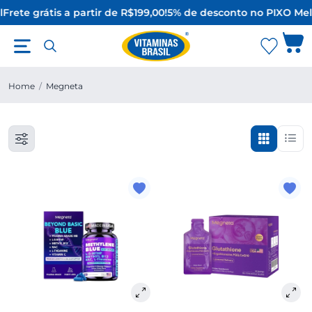
l
Frete grátis a partir de R$199,00!
5% de desconto no PIX
O Mel
Home
/
Megneta