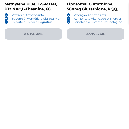
Methylene Blue, L-5-MTFH,
Liposomal Glutathione,
B12 NAC,L-Theanine, 60
500mg Glutathione, PQQ,
Cápsulas, Megneta
CoQ10, Vitamin C, Grape
Proteção Antioxidante
Proteção Antioxidante
Flavor, 30 Sachês, Megneta
Suporte à Memória e Clareza Mental
Aumenta a Vitalidade e Energia
Suporte à Função Cognitiva
Fortalece o Sistema Imunológico
AVISE-ME
AVISE-ME