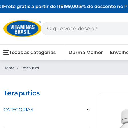
l
Frete grátis a partir de R$199,00!
5% de desconto no PI
Todas as Categorias
Durma Melhor
Envelh
Home
/
Teraputics
teraputics
CATEGORIAS