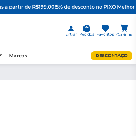
s a partir de R$199,00!
5% de desconto no PIX
O Melhor 
Entrar
Pedidos
Favoritos
Carrinho
Z
Marcas
DESCONTAÇO