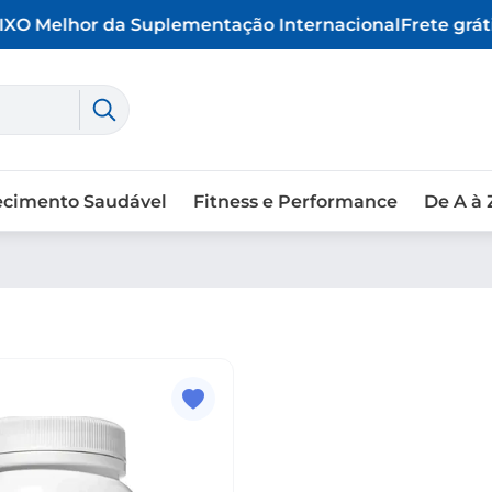
X
O Melhor da Suplementação Internacional
Frete gráti
ecimento Saudável
Fitness e Performance
De A à 