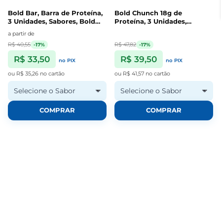
Bold Bar, Barra de Proteína,
Bold Chunch 18g de
3 Unidades, Sabores, Bold
Proteína, 3 Unidades,
Snacks
Sabores, Bold Snacks
a partir de
R$ 40,55
R$ 47,82
-17%
-17%
R$ 33,50
R$ 39,50
no PIX
no PIX
ou
R$ 35,26
no cartão
ou
R$ 41,57
no cartão
Selecione o Sabor
Selecione o Sabor
COMPRAR
COMPRAR