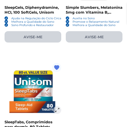
SleepGels, Diphenydramine,
Simple Slumbers, Melatonina
HCI, 100 SoftGels, Unisom
5mg com Vitamina B,
Passiflora e Erva-cidreira, 120
Ajuda na Regulação do Ciclo Circadiano
Auxilia no Sono
Gomas sabor framboesa,
Melhora a Qualidade do Sono
Promove o Relaxamento Natural
Sono Profundo e Restaurador
Melhora a Qualidade do Sono
Unisom
AVISE-ME
AVISE-ME
SleepTabs, Comprimidos
para dormir, 80 Tablets