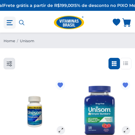
l
Frete grátis a partir de R$199,00!
5% de desconto no PIX
O Me
Home
/
Unisom