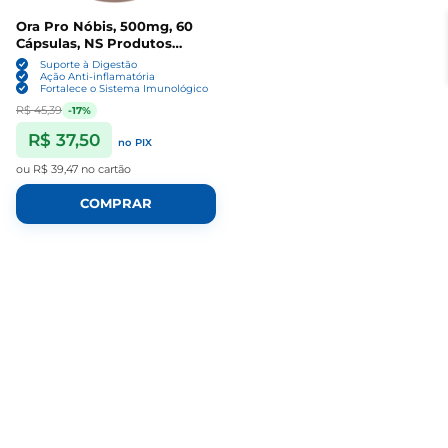
Ora Pro Nóbis, 500mg, 60
Cápsulas, NS Produtos
Naturais
Suporte à Digestão
Ação Anti-inflamatória
Fortalece o Sistema Imunológico
R$ 45,39
-17%
R$ 37,50
no PIX
ou
R$ 39,47
no cartão
COMPRAR