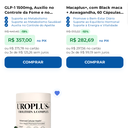
GLP-1 1500mg, Auxílio no
Macaplus+, com Black maca
Controle da Fome e no
+ Aswagandha, 60 Cápsulas,
Metabolismo, 60 Cápsulas,
Plus+Ultra
Suporte ao Metabolismo
Promove o Bem-Estar Diário
Plus+Ultra
Suporte ao Metabolismo Saudável
Suporte ao Equilíbrio Hormonal
Auxilia no Controle do Apetite
Suporte à Energia e Vitalidade
R$ 441,45
R$ 313,22
-19%
-10%
R$ 357,00
R$ 282,69
no PIX
no PIX
ou
R$ 375,78
no cartão
ou
R$ 297,56
no cartão
ou
3x de R$ 125,26
sem juros
ou
3x de R$ 99,19
sem juros
COMPRAR
COMPRAR