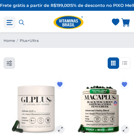
Frete grátis a partir de R$199,00!
5% de desconto no PIX
O Melh
Home
/
Plus+Ultra