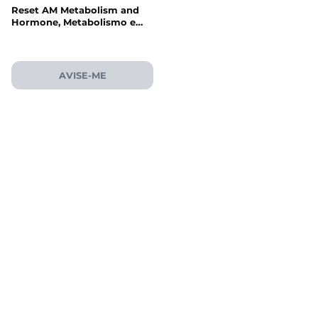
Reset AM Metabolism and
Hormone, Metabolismo e
Equilíbrio Hormonal,
Regulação do Apetite, 90
Cápsulas, Paulina Fitness
AVISE-ME