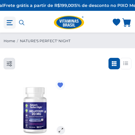
al
Frete grátis a partir de R$199,00!
5% de desconto no PIX
O Me
Home
/
NATURE'S PERFECT' NIGHT