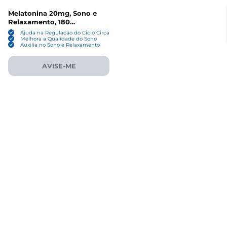
Melatonina 20mg, Sono e
Relaxamento, 180
Comprimidos, Sabor Frutas
Ajuda na Regulação do Ciclo Circadiano
Vermelhas, Nature’s Perfect
Melhora a Qualidade do Sono
Auxilia no Sono e Relaxamento
Night
AVISE-ME