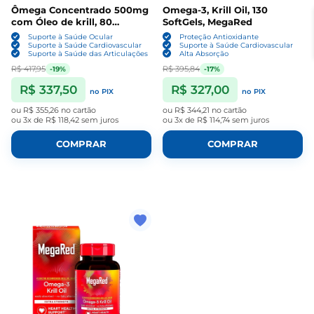
Ômega Concentrado 500mg
Omega-3, Krill Oil, 130
com Óleo de krill, 80
SoftGels, MegaRed
Cápsulas, MegaRed
Suporte à Saúde Ocular
Proteção Antioxidante
Suporte à Saúde Cardiovascular
Suporte à Saúde Cardiovascular
Suporte à Saúde das Articulações
Alta Absorção
R$ 417,95
R$ 395,84
-19%
-17%
R$ 337,50
R$ 327,00
no PIX
no PIX
ou
R$ 355,26
no cartão
ou
R$ 344,21
no cartão
ou
3x de R$ 118,42
sem juros
ou
3x de R$ 114,74
sem juros
COMPRAR
COMPRAR