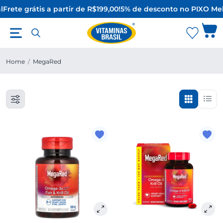
l
Frete grátis a partir de R$199,00!
5% de desconto no PIX
O Mel
Home
/
MegaRed