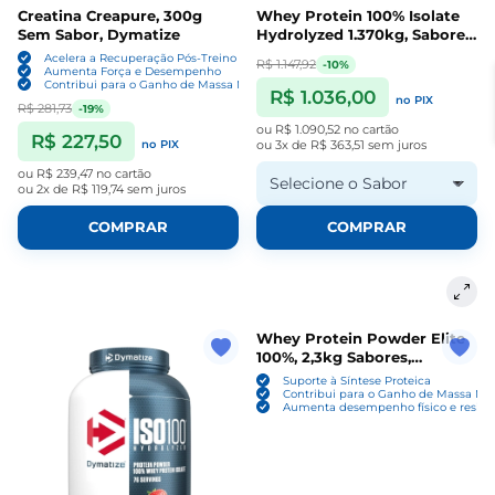
Creatina Creapure, 300g
Whey Protein 100% Isolate
Sem Sabor, Dymatize
Hydrolyzed 1.370kg, Sabores,
25g Proteína Por Dose,
Acelera a Recuperação Pós-Treino
R$ 1.147,92
-10%
Dymatize ISO100
Aumenta Força e Desempenho
Contribui para o Ganho de Massa Magra
R$ 1.036,00
no PIX
R$ 281,73
-19%
ou
R$ 1.090,52
no cartão
R$ 227,50
no PIX
ou
3x de R$ 363,51
sem juros
ou
R$ 239,47
no cartão
Selecione o Sabor
ou
2x de R$ 119,74
sem juros
COMPRAR
COMPRAR
Whey Protein Powder Elite
100%, 2,3kg Sabores,
Dymatize
Suporte à Síntese Proteica
Contribui para o Ganho de Massa Ma
Aumenta desempenho físico e resist