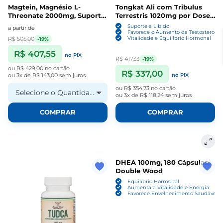
Magtein, Magnésio L-
Tongkat Ali com Tribulus
Threonate 2000mg, Suporte
Terrestris 1020mg por Dose,
para Sono e Cognição,
120 Cápsulas, Double Wood
Suporte à Libido
a partir de
Cápsulas, Double Wood
Favorece o Aumento da Testosterona
Vitalidade e Equilíbrio Hormonal
R$ 505,00
-19%
R$ 407,55
no PIX
R$ 417,33
-19%
ou
R$ 429,00
no cartão
R$ 337,00
ou
3x de R$ 143,00
sem juros
no PIX
ou
R$ 354,73
no cartão
Selecione o Quantidade
ou
3x de R$ 118,24
sem juros
COMPRAR
COMPRAR
DHEA 100mg, 180 Cápsulas,
Double Wood
Equilíbrio Hormonal
Aumenta a Vitalidade e Energia
Favorece Envelhecimento Saudável