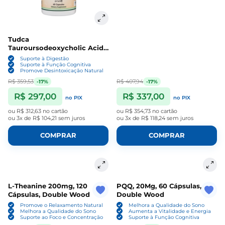
Tudca
Tauroursodeoxycholic Acid,
500Mg, 60 Cápsulas, Double
Suporte à Digestão
Wood
Suporte à Função Cognitiva
Promove Desintoxicação Natural
R$ 359,53
R$ 407,94
-17%
-17%
R$ 297,00
R$ 337,00
no PIX
no PIX
ou
R$ 312,63
no cartão
ou
R$ 354,73
no cartão
ou
3x de R$ 104,21
sem juros
ou
3x de R$ 118,24
sem juros
COMPRAR
COMPRAR
L-Theanine 200mg, 120
PQQ, 20Mg, 60 Cápsulas,
Cápsulas, Double Wood
Double Wood
Promove o Relaxamento Natural
Melhora a Qualidade do Sono
Melhora a Qualidade do Sono
Aumenta a Vitalidade e Energia
Suporte ao Foco e Concentração
Suporte à Função Cognitiva