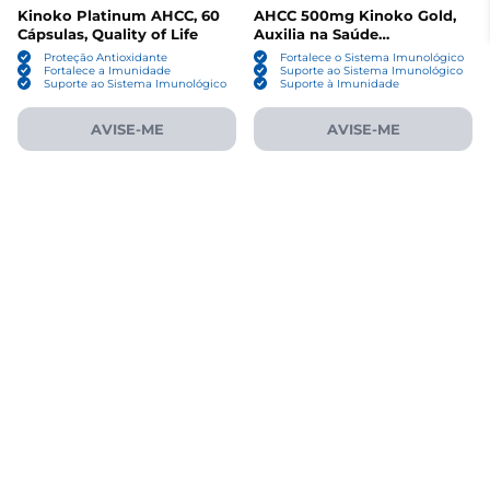
Kinoko Platinum AHCC, 60
AHCC 500mg Kinoko Gold,
Cápsulas, Quality of Life
Auxilia na Saúde
Imunológica e Função
Proteção Antioxidante
Fortalece o Sistema Imunológico
Hepática, 60 Cápsulas,
Fortalece a Imunidade
Suporte ao Sistema Imunológico
Suporte ao Sistema Imunológico
Suporte à Imunidade
Quality of Life
AVISE-ME
AVISE-ME