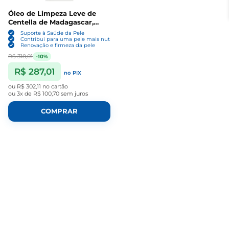
Óleo de Limpeza Leve de
Centella de Madagascar,
Limpeza e Hidratação Suave,
Suporte à Saúde da Pele
200ml, SKIN1004
Contribui para uma pele mais nutrida e regenerada
Renovação e firmeza da pele
R$ 318,01
-10%
R$ 287,01
no PIX
ou
R$ 302,11
no cartão
ou
3x de R$ 100,70
sem juros
COMPRAR