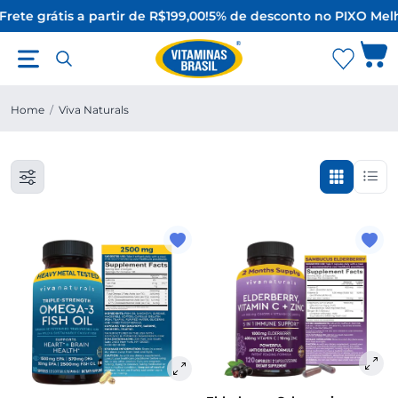
Frete grátis a partir de R$199,00!
5% de desconto no PIX
O Melh
Home
/
Viva Naturals