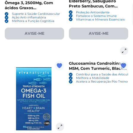
Elderberry, Sabugueiro
Ômega 3, 2500Mg, Com
Preto Sambucus, Com
ácidos Graxos
Vitamina C e D + Zinco, 120
Reesterificados, 180
Proteção Antioxidante
Suporte à Saúde Cardiovascular
Cápsulas, Viva Naturals
Fortalece o Sistema Imune
cápsulas, Viva Naturals
Ação Anti-inflamatória
Vitaminas e Minerais Essenciais
Melhora a Função Cognitiva
AVISE-ME
AVISE-ME
Glucosamina Condroitina e
MSM, Com Turmeric, Black
Pepper e Boswellia, 90
Contribui para a Saúde das Articulaç
Cápsulas, Viva Naturals
Melhora a Mobilidade
Acelera a Recuperação Pós-Treino