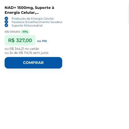
NAD+ 1500mg, Suporte à
Energia Celular,
Metabolismo e Saúde
Produção de Energia Celular
Mitocondrial, 120 Cápsulas,
Favorece Envelhecimento Saudável
Suporte Mitocondrial
Zozdal
R$ 395,84
-17%
R$ 327,00
no PIX
ou
R$ 344,21
no cartão
ou
3x de R$ 114,74
sem juros
COMPRAR