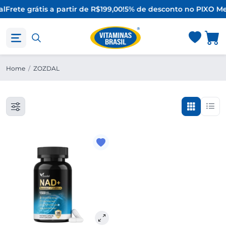
l
Frete grátis a partir de R$199,00!
5% de desconto no PIX
O Me
Home
/
ZOZDAL