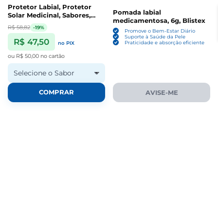
Protetor Labial, Protetor
Pomada labial
Solar Medicinal, Sabores,
medicamentosa, 6g, Blistex
4,25g, Blistex
R$ 58,82
-19%
Promove o Bem-Estar Diário
Suporte à Saúde da Pele
R$ 47,50
Praticidade e absorção eficiente
no PIX
ou
R$ 50,00
no cartão
Selecione o Sabor
COMPRAR
AVISE-ME