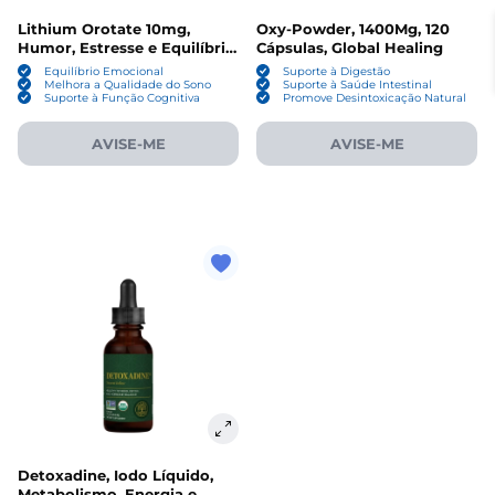
Lithium Orotate 10mg,
Oxy-Powder, 1400Mg, 120
Humor, Estresse e Equilíbrio
Cápsulas, Global Healing
Emocional, 60 Cápsulas,
Equilíbrio Emocional
Suporte à Digestão
Global Healing
Melhora a Qualidade do Sono
Suporte à Saúde Intestinal
Suporte à Função Cognitiva
Promove Desintoxicação Natural
AVISE-ME
AVISE-ME
Detoxadine, Iodo Líquido,
Metabolismo, Energia e