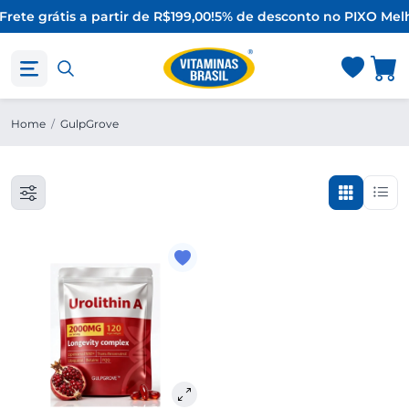
Frete grátis a partir de R$199,00!
5% de desconto no PIX
O Melh
Home
/
GulpGrove