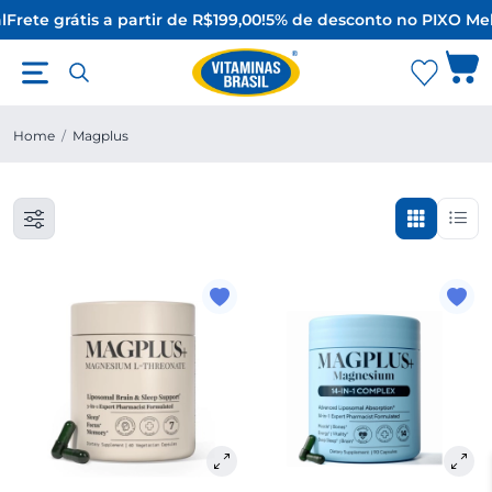
l
Frete grátis a partir de R$199,00!
5% de desconto no PIX
O Mel
Home
/
Magplus