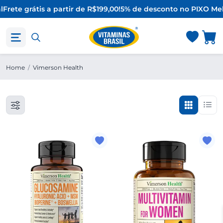
l
Frete grátis a partir de R$199,00!
5% de desconto no PIX
O Mel
Home
/
Vimerson Health