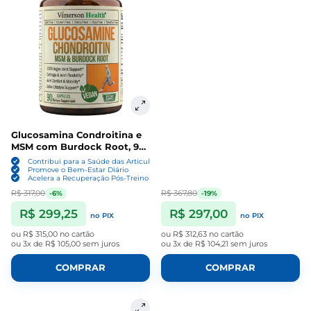
Glucosamina Condroitina e
MSM com Burdock Root, 90
Cápsulas, Vimerson Health
Contribui para a Saúde das Articulações
Promove o Bem-Estar Diário
Acelera a Recuperação Pós-Treino
R$ 317,00
R$ 367,80
-6%
-19%
R$ 299,25
R$ 297,00
no PIX
no PIX
ou
R$ 315,00
no cartão
ou
R$ 312,63
no cartão
ou
3x de R$ 105,00
sem juros
ou
3x de R$ 104,21
sem juros
COMPRAR
COMPRAR