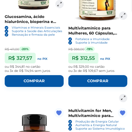
Glucosamina, ácido
hialurônico, bioperina e
condroitina msm, 60
Multivitamínico para
Vitaminas e Minerais Essenciais
Cápsulas, Vimerson Health
Suporte à Saúde das Articulações
Mulheres, 60 Cápsulas,
Renovação e firmeza da pele
Vimerson Health
Fortalece a Imunidade
Suporte à Imunidade
R$ 411,00
R$ 388,00
-20%
-19%
R$ 327,57
R$ 312,55
no PIX
no PIX
ou
R$ 344,81
no cartão
ou
R$ 329,00
no cartão
ou
3x de R$ 114,94
sem juros
ou
3x de R$ 109,67
sem juros
COMPRAR
COMPRAR
Multivitamin for Men,
Multivitamínico para
Homens com B12, A, D, C,
Produção de Energia Celular
Zinco, Magnésio e Mais, 60
Aumenta a Energia Natural
Suporte ao Sistema Imunológico
Cápsulas, Vimerson Health