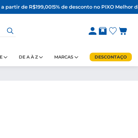
a partir de R$199,00!
5% de desconto no PIX
O Melhor da
E
DE A À Z
MARCAS
DESCONTAÇO