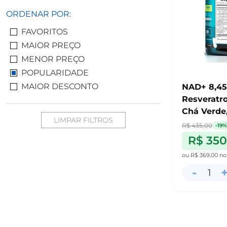
ORDENAR POR:
FAVORITOS
MAIOR PREÇO
MENOR PREÇO
POPULARIDADE
MAIOR DESCONTO
NAD+ 8,457 Lipossomal
Resveratro
Chá Verde,
LIMPAR FILTROS
R$ 435,00
-19%
R$ 350
ou
R$ 369,00
no
-
1