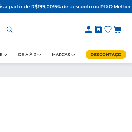
 a partir de R$199,00!
5% de desconto no PIX
O Melhor d
E
DE A À Z
MARCAS
DESCONTAÇO