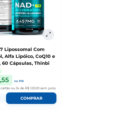
 Com
l, Alfa Lipóico, CoQ10 e
 60 Cápsulas, Thinbi
,55
no PIX
 cartão
ou
3x de R$ 123,00
sem juros
+
COMPRAR