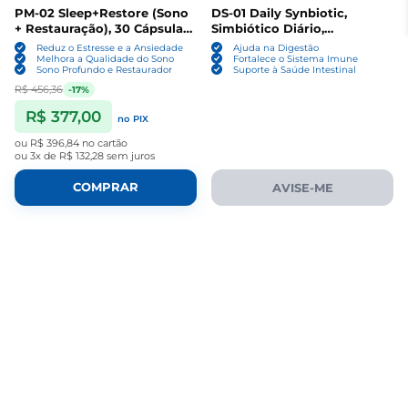
PM-02 Sleep+Restore (Sono
DS-01 Daily Synbiotic,
+ Restauração), 30 Cápsulas,
Simbiótico Diário,
Seed
Prebiótico e Probiótico, 60
Reduz o Estresse e a Ansiedade
Ajuda na Digestão
Cápsulas Vaganas, Seed
Melhora a Qualidade do Sono
Fortalece o Sistema Imune
Sono Profundo e Restaurador
Suporte à Saúde Intestinal
R$ 456,36
-17%
R$ 377,00
no PIX
ou
R$ 396,84
no cartão
ou
3x de R$ 132,28
sem juros
COMPRAR
AVISE-ME