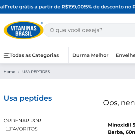
l
Frete grátis a partir de R$199,00!
5% de desconto no PI
Todas as Categorias
Durma Melhor
Envelh
Home
/
USA PEPTIDES
usa peptides
Ops, ne
ORDENAR POR:
Minoxidil 
FAVORITOS
Barba, 60m