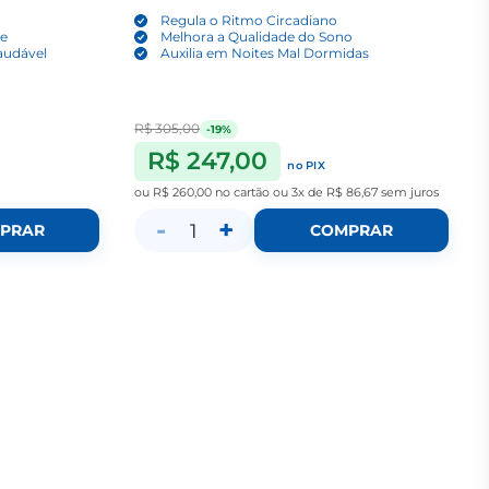
Regula o Ritmo Circadiano
de
Melhora a Qualidade do Sono
audável
Auxilia em Noites Mal Dormidas
R$ 305,00
-19%
R$ 247,00
no PIX
ou
R$ 260,00
no cartão
ou
3x de R$ 86,67
sem juros
-
+
1
PRAR
COMPRAR