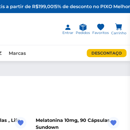
s a partir de R$199,00!
5% de desconto no PIX
O Melhor 
Entrar
Pedidos
Favoritos
Carrinho
Z
Marcas
DESCONTAÇO
s , Life
Melatonina 10mg, 90 Cápsulas,
Sundown