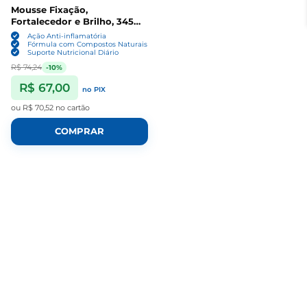
Mousse Fixação,
Fortalecedor e Brilho, 345ml,
EBIN New York
Ação Anti-inflamatória
Fórmula com Compostos Naturais
Suporte Nutricional Diário
R$ 74,24
-10%
R$ 67,00
no PIX
ou
R$ 70,52
no cartão
COMPRAR