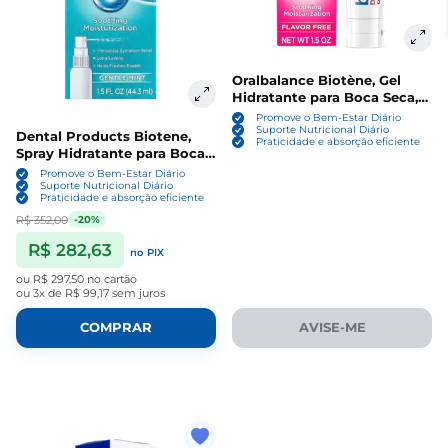
Oralbalance Biotène, Gel
Hidratante para Boca Seca,
42g, GSK
Promove o Bem-Estar Diário
Suporte Nutricional Diário
Dental Products Biotene,
Praticidade e absorção eficiente
Spray Hidratante para Boca
Seca, Sabor Hortelã Suave,
Promove o Bem-Estar Diário
44,3ml, GSK
Suporte Nutricional Diário
Praticidade e absorção eficiente
R$ 352,00
-20%
R$ 282,63
no PIX
ou
R$ 297,50
no cartão
ou
3x de R$ 99,17
sem juros
COMPRAR
AVISE-ME