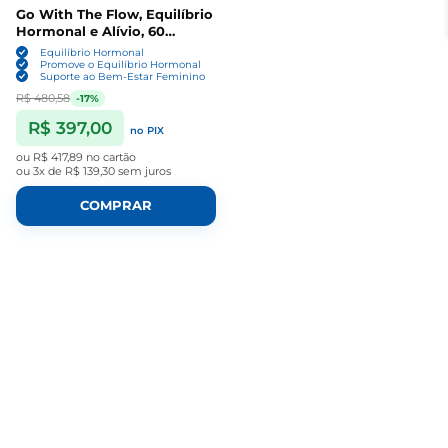
Go With The Flow, Equilíbrio
Hormonal e Alívio, 60
Cápsulas, Happy Healthy
Equilíbrio Hormonal
Hippie
Promove o Equilíbrio Hormonal
Suporte ao Bem-Estar Feminino
R$ 480,58
-17%
R$ 397,00
no PIX
ou
R$ 417,89
no cartão
ou
3x de R$ 139,30
sem juros
COMPRAR