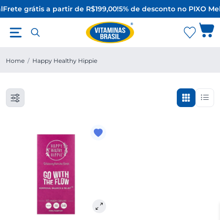
l
Frete grátis a partir de R$199,00!
5% de desconto no PIX
O Mel
Home
/
Happy Healthy Hippie