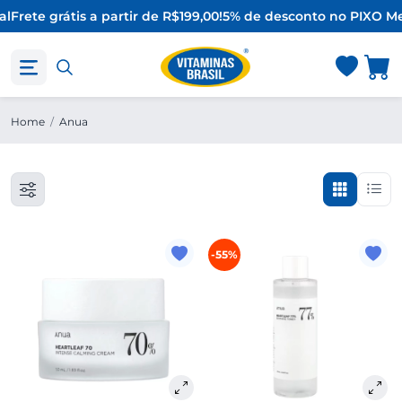
al
Frete grátis a partir de R$199,00!
5% de desconto no PIX
O Me
Home
/
Anua
-55%