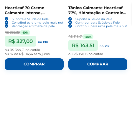
Heartleaf 70 Creme
Tônico Calmante Heartleaf
Calmante Intenso,
77%, Hidratação e Controle
Hidratação e Suavização da
da Oleosidade, 250ml, Anua
Suporte à Saúde da Pele
Suporte à Saúde da Pele
Pele, 50ml, Anua
Contribui para uma pele mais nutrida e regenerada
Contribui para Saúde da Pele
Renovação e firmeza da pele
Contribui para uma pele mais nutrid
R$ 362,33
-10%
R$ 318,01
-55%
R$ 327,00
no PIX
R$ 143,51
no PIX
ou
R$ 344,21
no cartão
ou
3x de R$ 114,74
sem juros
ou
R$ 151,06
no cartão
COMPRAR
COMPRAR