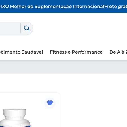
X
O Melhor da Suplementação Internacional
Frete gráti
ecimento Saudável
Fitness e Performance
De A à 