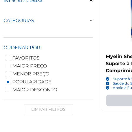
INDICADO PARA
CATEGORIAS
ORDENAR POR:
Myelin Sh
FAVORITOS
Suporte à 
MAIOR PREÇO
Comprimid
MENOR PREÇO
Suporte à 
POPULARIDADE
Saúde do 
Apoio à Fu
MAIOR DESCONTO
LIMPAR FILTROS