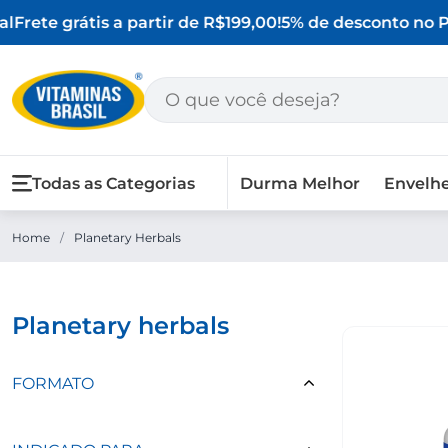
l
Frete grátis a partir de R$199,00!
5% de desconto no PI
Todas as Categorias
Durma Melhor
Envelh
Home
/
Planetary Herbals
planetary herbals
FORMATO