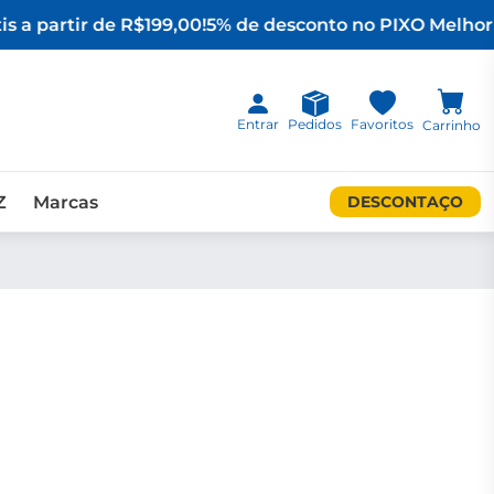
s a partir de R$199,00!
5% de desconto no PIX
O Melhor 
Entrar
Pedidos
Favoritos
Carrinho
Z
Marcas
DESCONTAÇO