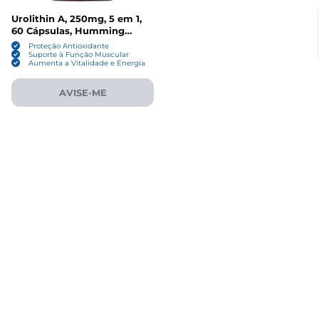
Urolithin A, 250mg, 5 em 1,
60 Cápsulas, Humming
Herbs
Proteção Antioxidante
Suporte à Função Muscular
Aumenta a Vitalidade e Energia
AVISE-ME