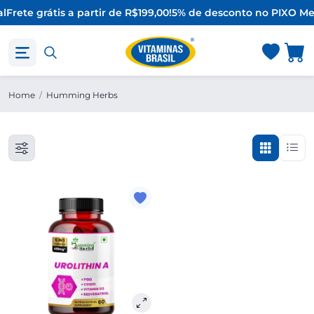
l
Frete grátis a partir de R$199,00!
5% de desconto no PIX
O Me
Home
/
Humming Herbs