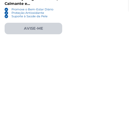
Calmante e
Antienvelhecimento, 28g,
Promove o Bem-Estar Diário
Mild By Nature
Proteção Antioxidante
Suporte à Saúde da Pele
AVISE-ME