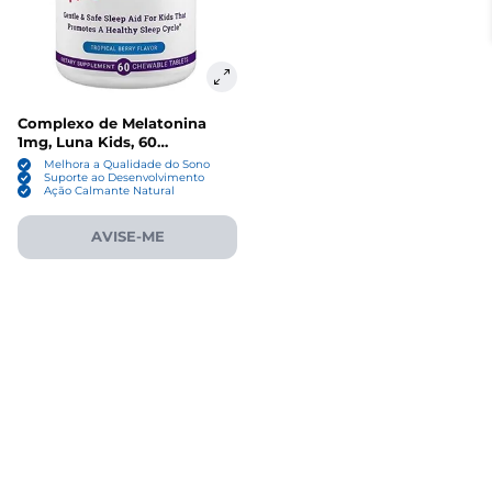
Complexo de Melatonina
1mg, Luna Kids, 60
comprimidos mastigáveis,
Melhora a Qualidade do Sono
Nested
Suporte ao Desenvolvimento
Ação Calmante Natural
AVISE-ME