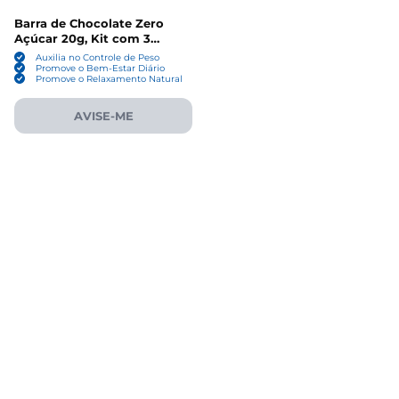
Barra de Chocolate Zero
Açúcar 20g, Kit com 3
Unidades - GoldKo
Auxilia no Controle de Peso
Promove o Bem-Estar Diário
Promove o Relaxamento Natural
AVISE-ME