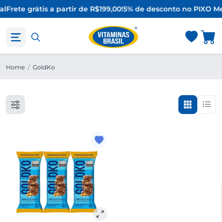
al
Frete grátis a partir de R$199,00!
5% de desconto no PIX
O Me
Home
/
GoldKo