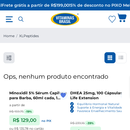
l
Frete grátis a partir de R$199,00!
5% de desconto no PIX
O Mel
Home
/
XLPeptides
Ops, nenhum produto encontrado
Minoxidil 5% Sérum Capilar e
DHEA 25mg, 100 Cápsulas ,
para Barba, 60ml cada, 1
Life Extension
Unidade ou Kit com 3,
Equilíbrio Hormonal Natural
a partir de
Sefralls
Suporte à Energia e Vitalidade
Favorece Envelhecimento Saudável
R$ 159,75
-19%
R$ 129,00
no PIX
R$ 239,16
-39%
ou
R$ 135,78
no cartão