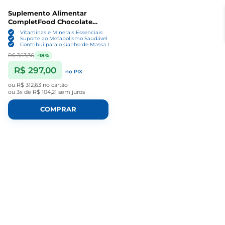
Suplemento Alimentar
CompletFood Chocolate
Belga 600g - Vie&Co
Vitaminas e Minerais Essenciais
Suporte ao Metabolismo Saudável
Contribui para o Ganho de Massa Magra
R$ 363,36
-18%
R$ 297,00
no PIX
ou
R$ 312,63
no cartão
ou
3x de R$ 104,21
sem juros
COMPRAR