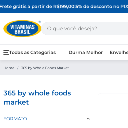
rete grátis a partir de R$199,00!
5% de desconto no PIX
Todas as Categorias
Durma Melhor
Envelh
Home
/
365 by Whole Foods Market
365 by whole foods
market
FORMATO