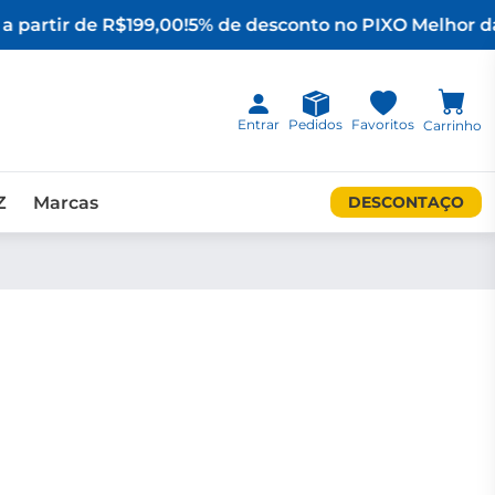
a partir de R$199,00!
5% de desconto no PIX
O Melhor da
Entrar
Pedidos
Favoritos
Carrinho
Z
Marcas
DESCONTAÇO