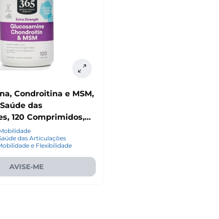
na, Condroitina e MSM,
 Saúde das
es, 120 Comprimidos,
ole Foods Market
Mobilidade
Saúde das Articulações
obilidade e Flexibilidade
AVISE-ME