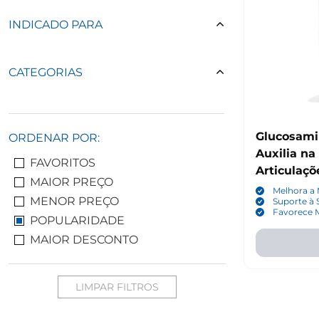
INDICADO PARA
CATEGORIAS
Glucosami
ORDENAR POR:
Auxilia na
FAVORITOS
Articulaçõ
MAIOR PREÇO
365 by Wh
Melhora a 
MENOR PREÇO
Suporte à 
Favorece M
POPULARIDADE
MAIOR DESCONTO
LIMPAR FILTROS