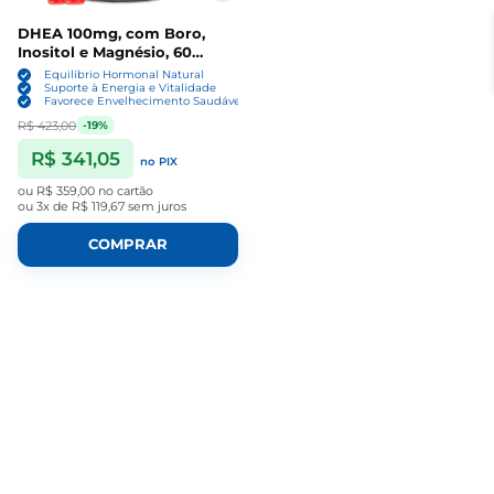
DHEA 100mg, com Boro,
Inositol e Magnésio, 60
Gomas, Niutrluxe
Equilíbrio Hormonal Natural
Suporte à Energia e Vitalidade
Favorece Envelhecimento Saudável
R$ 423,00
-19%
R$ 341,05
no PIX
ou
R$ 359,00
no cartão
ou
3x de R$ 119,67
sem juros
COMPRAR