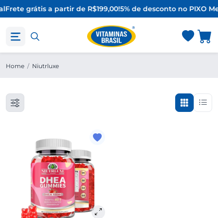
l
Frete grátis a partir de R$199,00!
5% de desconto no PIX
O Me
Home
/
Niutrluxe