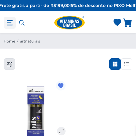
Frete grátis a partir de R$199,00!
5% de desconto no PIX
O Melh
Home
/
artnaturals