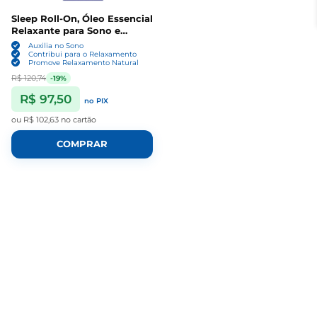
Sleep Roll-On, Óleo Essencial
Relaxante para Sono e
Calma Mental, 10ml,
Auxilia no Sono
artnaturals
Contribui para o Relaxamento
Promove Relaxamento Natural
R$ 120,74
-19%
R$ 97,50
no PIX
ou
R$ 102,63
no cartão
COMPRAR